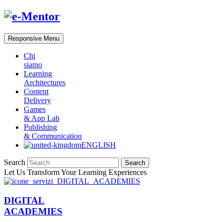
Responsive Menu
Chi
siamo
Learning
Architectures
Content
Delivery
Games
& App Lab
Publishing
& Communication
ENGLISH
Search
Let Us Transform Your Learning Experiences
DIGITAL
ACADEMIES